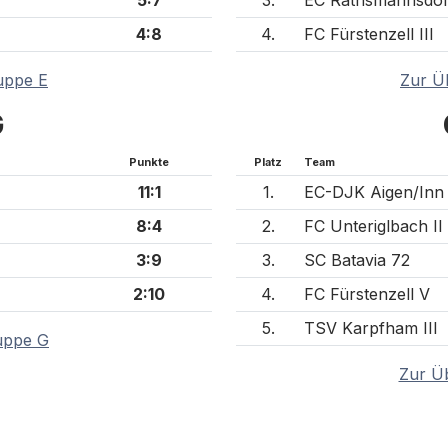
4:8
4.
FC Fürstenzell III
uppe E
Zur Ü
G
Punkte
Platz
Team
11:1
1.
EC-DJK Aigen/Inn I
8:4
2.
FC Unteriglbach II
3:9
3.
SC Batavia 72
2:10
4.
FC Fürstenzell V
5.
TSV Karpfham III
uppe G
Zur Ü