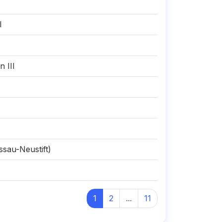
I
 III
sau-Neustift)
1
2
...
11