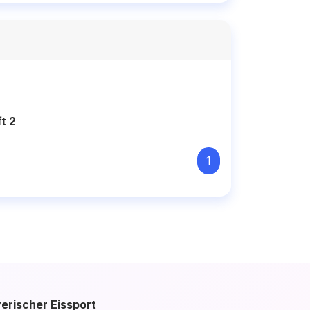
t 2
1
erischer Eissport