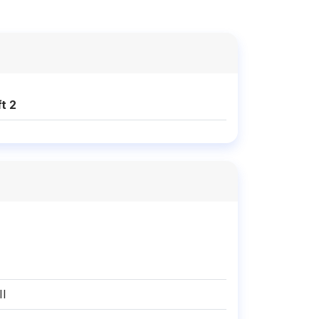
t 2
II