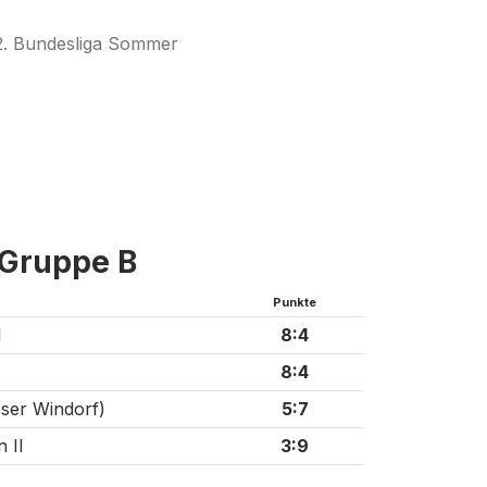
2. Bundesliga Sommer
Gruppe B
Punkte
I
8:4
8:4
ser Windorf)
5:7
 II
3:9