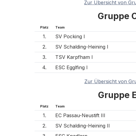
Zur Übersicht von Gr
Gruppe 
Platz
Team
1.
SV Pocking I
2.
SV Schalding-Heining I
3.
TSV Karpfham I
4.
ESC Egglfing I
Zur Übersicht von Gr
Gruppe 
Platz
Team
1.
EC Passau-Neustift III
2.
SV Schalding-Heining II
3.
ESC Knadlarn