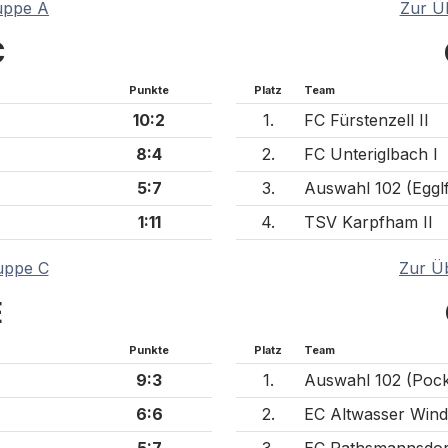
uppe A
Zur Ü
C
Punkte
Platz
Team
10:2
1.
FC Fürstenzell II
8:4
2.
FC Unteriglbach I
5:7
3.
Auswahl 102 (Egglf
1:11
4.
TSV Karpfham II
uppe C
Zur Ü
E
Punkte
Platz
Team
9:3
1.
Auswahl 102 (Pock
6:6
2.
EC Altwasser Windo
5:7
3.
EC Rathsmannsdor