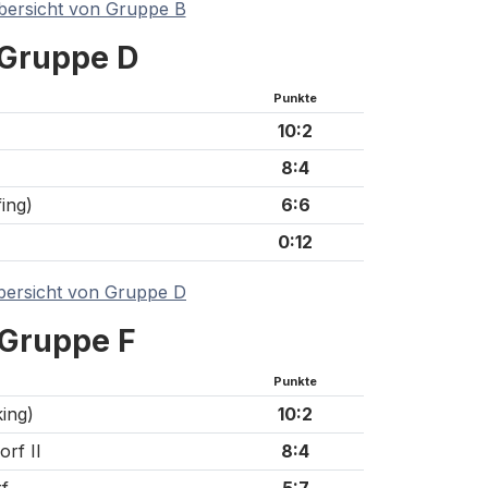
bersicht von Gruppe B
Gruppe D
Punkte
10:2
8:4
ing)
6:6
0:12
bersicht von Gruppe D
Gruppe F
Punkte
ing)
10:2
rf II
8:4
f
5:7