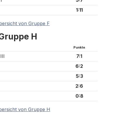
1:11
bersicht von Gruppe F
Gruppe H
Punkte
II
7:1
6:2
5:3
2:6
0:8
bersicht von Gruppe H