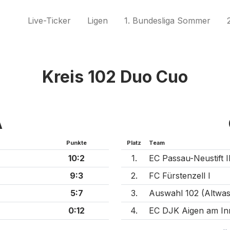
Live-Ticker
Ligen
1. Bundesliga Sommer
Kreis 102 Duo Cuo
A
Punkte
Platz
Team
10:2
1.
EC Passau-Neustift I
9:3
2.
FC Fürstenzell I
5:7
3.
Auswahl 102 (Altwas
0:12
4.
EC DJK Aigen am Inn