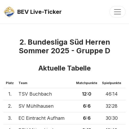
Toggl
BEV Live-Ticker
2. Bundesliga Süd Herren
Sommer 2025 - Gruppe D
Aktuelle Tabelle
Platz
Team
Matchpunkte
Spielpunkte
S
1.
TSV Buchbach
12:0
46:14
2.
SV Mühlhausen
6:6
32:28
3.
EC Eintracht Aufham
6:6
30:30